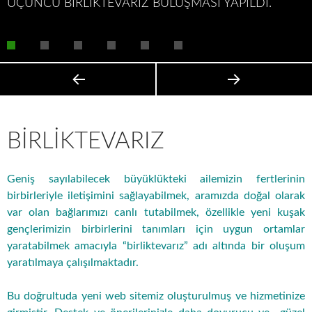
ÜÇÜNCÜ BİRLİKTEVARIZ BULUŞMASI YAPILDI.
BİRLİKTEVARIZ
Geniş sayılabilecek büyüklükteki ailemizin fertlerinin
birbirleriyle iletişimini sağlayabilmek, aramızda doğal olarak
var olan bağlarımızı canlı tutabilmek, özellikle yeni kuşak
gençlerimizin birbirlerini tanımları için uygun ortamlar
yaratabilmek amacıyla “birliktevarız” adı altında bir oluşum
yaratılmaya çalışılmaktadır.
Bu doğrultuda yeni web sitemiz oluşturulmuş ve hizmetinize