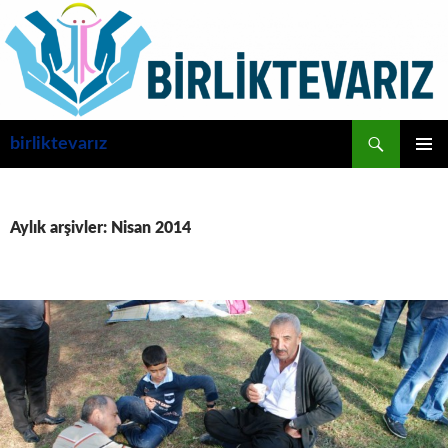
İçeriğe
atla
Ara
birliktevarız
BIRINCI
MENÜ
Aylık arşivler: Nisan 2014