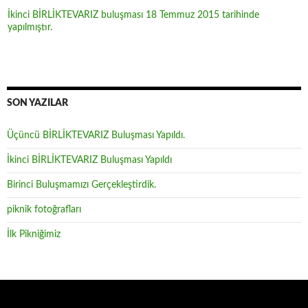
İkinci BİRLİKTEVARIZ buluşması 18 Temmuz 2015 tarihinde
yapılmıştır.
Yönetim kurulumuzun kararları doğrultusunda eğitim/öğretim
desteklerimiz yapılmıştır. Emeği geçen, katkı yapan, destek olan, gönül
veren herkese sonsuz teşekkürler.
SON YAZILAR
Üçüncü BİRLİKTEVARIZ Buluşması Yapıldı.
İkinci BİRLİKTEVARIZ Buluşması Yapıldı
Birinci Buluşmamızı Gerçekleştirdik.
piknik fotoğrafları
İlk Pikniğimiz