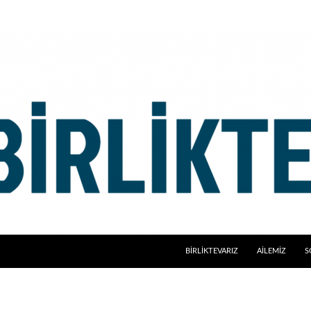
BİRLİKTEVARIZ
AİLEMİZ
S