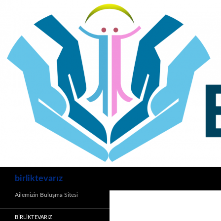
İçeriğe
atla
Ara
birliktevarız
Ailemizin Buluşma Sitesi
BİRLİKTEVARIZ