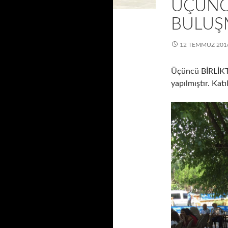
ÜÇÜNC
BULUŞM
12 TEMMUZ 201
Üçüncü BİRLİKTE
yapılmıştır. Kat