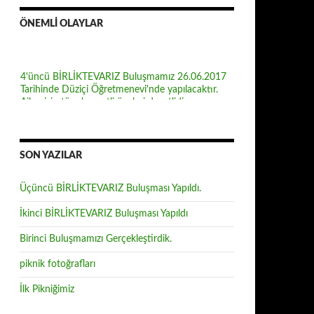
ÖNEMLİ OLAYLAR
4'üncü BİRLİKTEVARIZ Buluşmamız 26.06.2017
Tarihinde Düziçi Öğretmenevi'nde yapılacaktır.
Ailemizin tüm kıymetli üyeleri davetlidir.
Üçüncü BİRLİKTEVARIZ buluşmamız 06.07.2016
tarihinde büyük bir katılım ile yapılmıştır.
SON YAZILAR
Üçüncü BİRLİKTEVARIZ Buluşması Yapıldı.
İkinci BİRLİKTEVARIZ Buluşması Yapıldı
Birinci Buluşmamızı Gerçekleştirdik.
piknik fotoğrafları
İlk Pikniğimiz