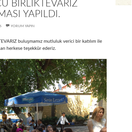
Ü BİRLİKTEVARIZ
ASI YAPILDI.
6
YORUM YAPIN
VARIZ buluşmamız mutluluk verici bir katılım ile
ılan herkese teşekkür ederiz.